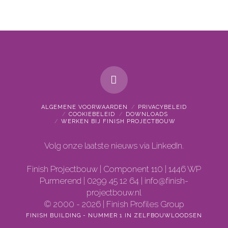
ALGEMENE VOORWAARDEN
PRIVACYBELEID
COOKIEBELEID
DOWNLOADS
WERKEN BIJ FINISH PROJECTBOUW
Volg onze laatste nieuws via
LinkedIn.
Finish Projectbouw | Component 110 | 1446 WP
Purmerend |
0299 45 12 64 |
info@finish-
projectbouw.nl
© 2000 - 2026 | Finish Profiles Group
FINISH BUILDING - NUMMER 1 IN ZELFBOUWLOODSEN